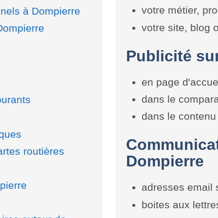
votre métier, pro
nnels à Dompierre
votre site, blog
 Dompierre
Publicité su
en page d'accue
dans le compara
burants
dans le contenu 
iques
Communicati
rtes routières
Dompierre
pierre
adresses email 
boites aux lettr