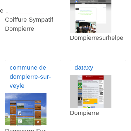
re
Coiffure Sympatif
Dompierre
Dompierresurhelpe
commune de
dataxy
dompierre-sur-
veyle
Dompierre
Dompierre Sur