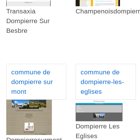
Transaxia
Champenoisdompier
Dompierre Sur
Besbre
commune de
commune de
dompierre sur
dompierre-les-
mont
eglises
Dompierre Les
Eglises
Dompierresurmont