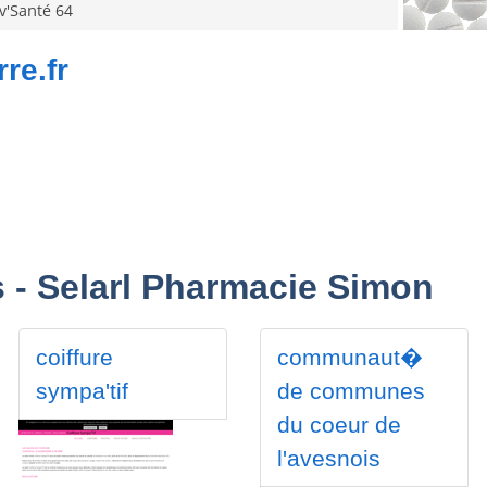
re.fr
- Selarl Pharmacie Simon
coiffure
communaut�
sympa'tif
de communes
du coeur de
l'avesnois