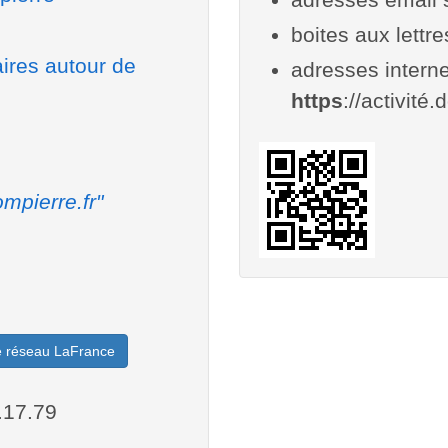
boites aux lettr
aires autour de
adresses interne
https
://activité.
mpierre.fr"
le réseau LaFrance
.17.79