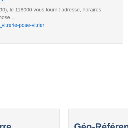
290), le 118000 vous fournit adresse, horaires
pose ...
itrerie-pose-vitrier
rre
Géo-Référen