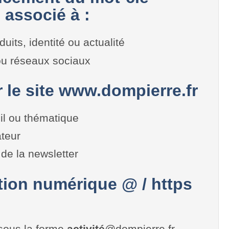
 associé à :
duits, identité ou actualité
 ou réseaux sociaux
r le site www.dompierre.fr
il ou thématique
teur
de la newsletter
on numérique @ / https
sous la forme
activité
@dompierre.fr