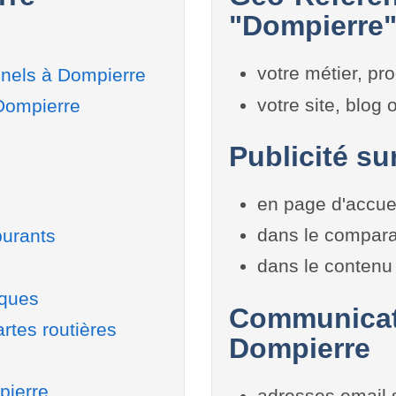
"Dompierre"
votre métier, pro
nnels à Dompierre
votre site, blog
 Dompierre
Publicité su
en page d'accue
dans le compara
burants
dans le contenu 
iques
Communicati
rtes routières
Dompierre
pierre
adresses email 