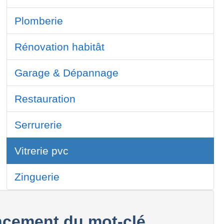
Plomberie
Rénovation habitât
Garage & Dépannage
Restauration
Serrurerie
Vitrerie pvc
Zinguerie
cement du mot-clé